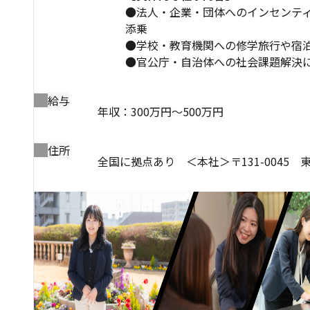
●法人・企業・団体へのインセンテ
添乗
●学校・教育機関への修学旅行や宿
●官公庁・自治体への社会課題解決に向
給与
年収：300万円～500万円
住所
全国に拠点あり ＜本社＞〒131-0045 東