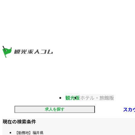
ツ
ま
ま
で
で
ジ
ジ
ャ
ャ
ン
ン
プ
プ
観光版
ホテル・旅館版
スカ
求人を探す
現在の検索条件
【勤務地】福井県