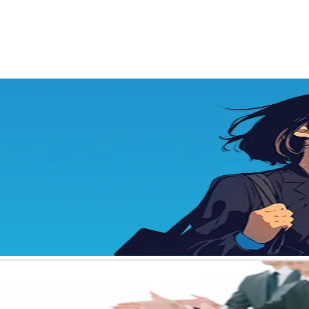
ナ
ビ
ゲ
ー
シ
ョ
ン