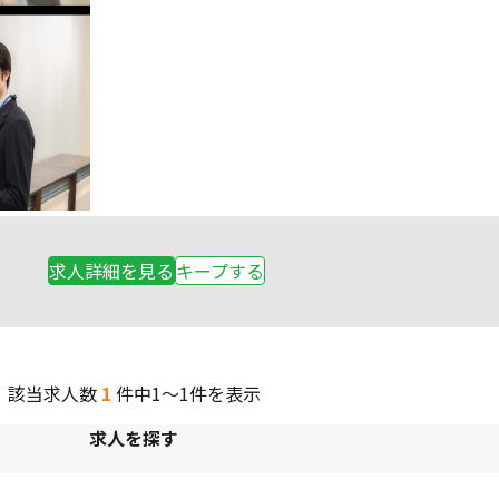
求人詳細を見る
キープする
該当求人数
1
件中
1～1件を表示
ペ
ー
求人を探す
ジ