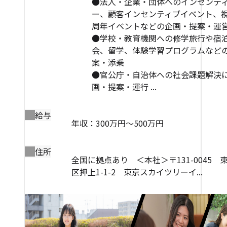
●法人・企業・団体へのインセンテ
ー、顧客インセンティブイベント、
周年イベントなどの企画・提案・運
●学校・教育機関への修学旅行や宿
会、留学、体験学習プログラムなど
案・添乗
●官公庁・自治体への社会課題解決
画・提案・運行 ...
給与
年収：300万円～500万円
住所
全国に拠点あり ＜本社＞〒131-0045 
区押上1-1-2 東京スカイツリーイ...