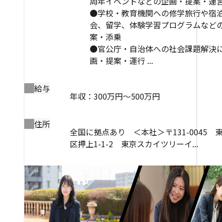
周年イベントなどの企画・提案・運
●学校・教育機関への修学旅行や宿
会、留学、体験学習プログラムなど
案・添乗
●官公庁・自治体への社会課題解決
画・提案・運行 ...
給与
年収：300万円～500万円
住所
全国に拠点あり ＜本社＞〒131-0045 
区押上1-1-2 東京スカイツリーイ...