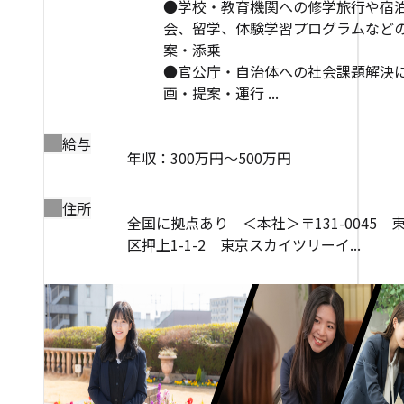
●学校・教育機関への修学旅行や宿
会、留学、体験学習プログラムなど
案・添乗
●官公庁・自治体への社会課題解決
画・提案・運行 ...
給与
年収：300万円～500万円
住所
全国に拠点あり ＜本社＞〒131-0045 
区押上1-1-2 東京スカイツリーイ...