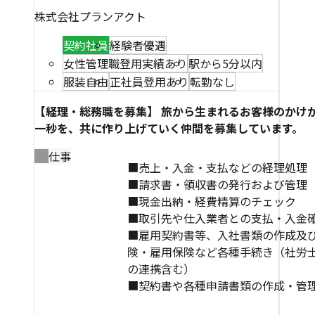
株式会社プランアクト
契約社員
経験者優遇
女性管理職登用実績あり
駅から5分以内
服装自由
正社員登用あり
転勤なし
【経理・総務職を募集】 旅から生まれるお客様のかけ
一秒を、共に作り上げていく仲間を募集しています。
仕事
■売上・入金・支払などの経理処理
■請求書・領収書の発行および管理
■現金出納・経費精算のチェック
■取引先や仕入業者との支払・入金
■雇用契約書等、入社書類の作成及
険・雇用保険など各種手続き（社労
の連携含む）
■契約書や各種申請書類の作成・管