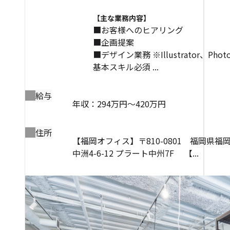
【主な業務内容】
■お客様へのヒアリング
■企画提案
■デザイン業務 ※Illustrator、Phot
基本スキル必須 ...
給与
年収：294万円～420万円
住所
【福岡オフィス】〒810-0801 福岡県福
中洲4-6-12 プラート中州7F 【...