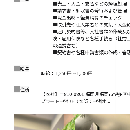
■売上・入金・支払などの経理処理
■請求書・領収書の発行および管理
■現金出納・経費精算のチェック
■取引先や仕入業者との支払・入金
■雇用契約書等、入社書類の作成及
険・雇用保険など各種手続き（社労
の連携含む）
■契約書や各種申請書類の作成・管
給与
時給：1,250円～1,500円
住所
【本社】〒810-0801 福岡県福岡市博多区中
プラート中洲7F（本部：中洲オ...