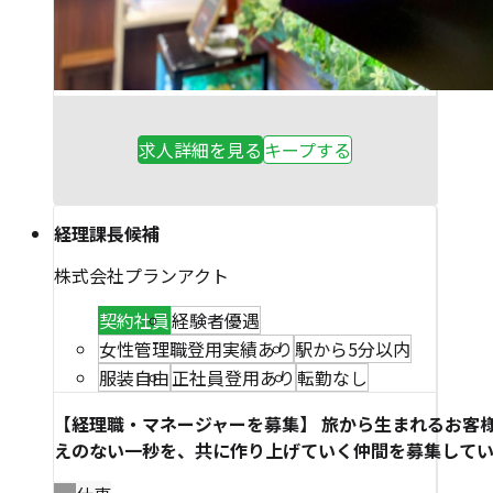
求人詳細を見る
キープする
経理課長候補
株式会社プランアクト
契約社員
経験者優遇
女性管理職登用実績あり
駅から5分以内
服装自由
正社員登用あり
転勤なし
【経理職・マネージャーを募集】 旅から生まれるお客
えのない一秒を、共に作り上げていく仲間を募集してい