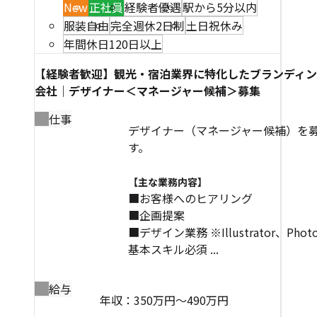
New
正社員
経験者優遇
駅から5分以内
服装自由
完全週休2日制
土日祝休み
年間休日120日以上
【経験者歓迎】観光・宿泊業界に特化したブランディ
会社｜デザイナー＜マネージャー候補＞募集
仕事
デザイナー（マネージャー候補）を
す。
【主な業務内容】
■お客様へのヒアリング
■企画提案
■デザイン業務 ※Illustrator、Phot
基本スキル必須 ...
給与
年収：350万円～490万円