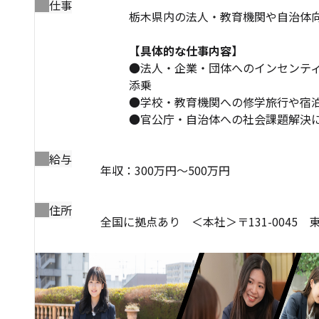
仕事
栃木県内の法人・教育機関や自治体
【具体的な仕事内容】
●法人・企業・団体へのインセンテ
添乗
●学校・教育機関への修学旅行や宿
●官公庁・自治体への社会課題解決に向
給与
年収：300万円～500万円
住所
全国に拠点あり ＜本社＞〒131-0045 東