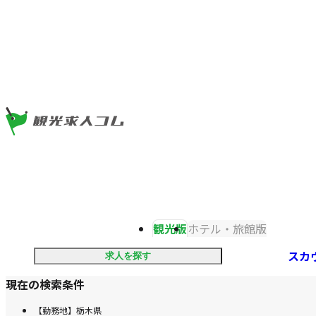
ツ
ま
ま
で
で
ジ
ジ
ャ
ャ
ン
ン
プ
プ
観光版
ホテル・旅館版
スカ
求人を探す
現在の検索条件
【勤務地】栃木県