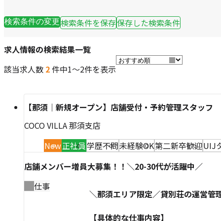
検索条件を保存
保存した検索条件
検索条件の変更
求人情報の検索結果一覧
該当求人数
2
件中
1～2件を表示
【那須｜新規オープン】店舗受付・予約管理スタッフ
COCO VILLA 那須支店
New
正社員
学歴不問
未経験OK
第二新卒歓迎
UI
店舗メンバー増員大募集！！＼20-30代が活躍中／
仕事
＼那須エリア限定／貸別荘の運営管
【具体的な仕事内容】