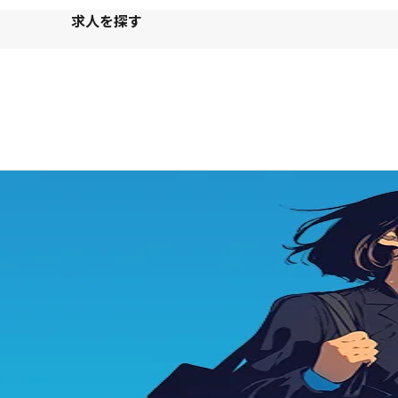
ー
求人を探す
ジ
ナ
ビ
ゲ
ー
シ
ョ
ン