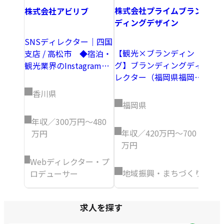
会社
株式会社プライムブラン
株式会社アビリブ
ディングデザイン
法人
SNSディレクター｜四国
（香
【観光×ブランディン
支店 / 高松市 ◆宿泊・
グ】ブランディングディ
観光業界のInstagramや
香
レクター（福岡県福岡市
X、LINE等のソーシャル
博多区）
メディアディレクターを
香川県
募集！
年
福岡県
万
年収／300万円～480
年収／420万円～700
万円
地
万円
Webディレクター・プ
地域振興・まちづくり
ロデューサー
求人を探す