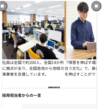
前
次
の
の
ス
ス
ラ
ラ
イ
イ
ド
ド
に
に
移
移
動
動
す
す
る
る
社員は全国で約200人、全国14か所
『得意を伸ばす環境』『
し
に拠点があり、全国各地から地域の
合う文化』で、身に着け
事業者を支援しています。
を伸ばすことができます
採用担当者からの一言