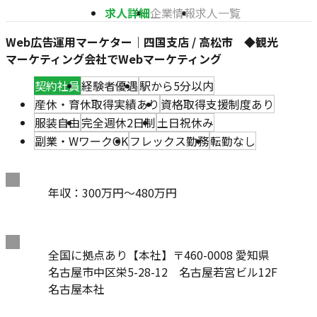
求人詳細
企業情報
求人一覧
Web広告運用マーケター｜四国支店 / 高松市 ◆観光
マーケティング会社でWebマーケティング
契約社員
経験者優遇
駅から5分以内
産休・育休取得実績あり
資格取得支援制度あり
服装自由
完全週休2日制
土日祝休み
副業・WワークOK
フレックス勤務
転勤なし
給
年収：300万円～480万円
与
住
全国に拠点あり【本社】〒460-0008 愛知県
所
名古屋市中区栄5-28-12 名古屋若宮ビル12F
名古屋本社