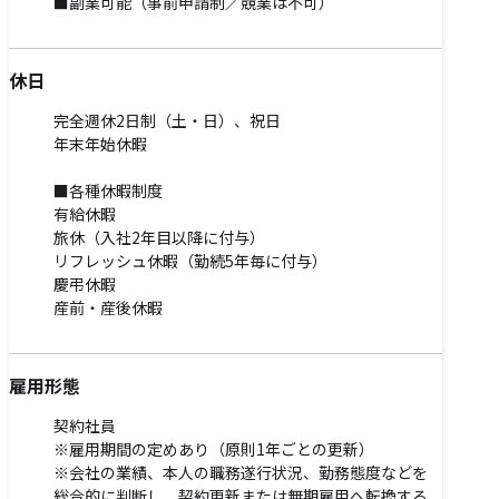
■副業可能（事前申請制／競業は不可）
休日
完全週休2日制（土・日）、祝日
年末年始休暇
■各種休暇制度
有給休暇
旅休（入社2年目以降に付与）
リフレッシュ休暇（勤続5年毎に付与）
慶弔休暇
産前・産後休暇
雇用形態
契約社員
※雇用期間の定めあり（原則1年ごとの更新）
※会社の業績、本人の職務遂行状況、勤務態度などを
総合的に判断し、契約更新または無期雇用へ転換する