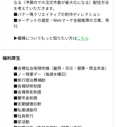
なる（予算内での注文件数が最大化になる）配信方法
を考えていただきます。
■バナー等クリエイティブの制作ディレクション
■ターゲットの選定・Webマーケ全般施策の立案、実
行
▶職種についてもっと知りたい方は
こちら
福利厚生
■各種社会保険完備（雇用・労災・健康・厚生年金）
■ノー残業デー（毎週水曜日）
■旅行宿泊費補助
■各種研修制度
■各種表彰制度
■慶弔金制度
■定期健康診断
■私服通勤可
■社員旅行
■部活動