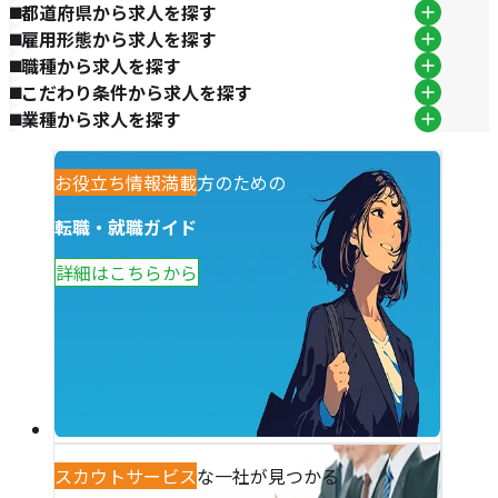
都道府県から求人を探す
雇用形態から求人を探す
職種から求人を探す
こだわり条件から求人を探す
業種から求人を探す
観光業で働きたい方のための
お役立ち情報満載
転職・就職ガイド
詳細はこちらから
あなただけの特別な一社が見つかる
スカウトサービス