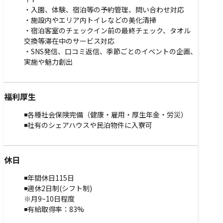
・入園、体験、宿泊等の予約管理、問い合わせ対応
・施設内やエリア内トイレなどの美化清掃
・宿泊客室のチェックイン前の最終チェック、タオル
交換等滞在中のサービス対応
・SNS発信、口コミ返信、季節ごとのイベントの企画、
実施や魅力創出
福利厚生
◾️各種社会保険完備（健康・雇用・厚生年金・労災）
◾️社有のシェアハウスや民泊物件に入寮可
休日
◾️年間休日115日
◾️週休2日制(シフト制)
※月9~10日程度
◾️有給取得率：83%