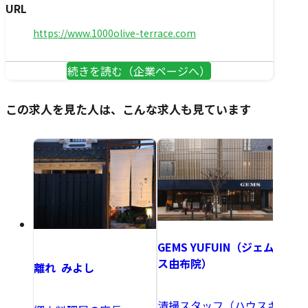
URL
https://www.1000olive-terrace.com
続きを読む（企業ページへ）
この求人を見た人は、こんな求人も見ています
おち
GEMS YUFUIN（ジェム
ス由布院）
離れ みよし
送迎
清掃スタッフ（ハウスキ