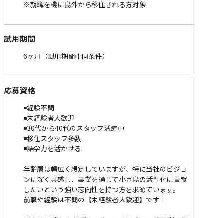
※就職を機に島外から移住される方対象
試用期間
6ヶ月（試用期間中同条件）
応募資格
◾️経験不問
◾️未経験者大歓迎
◾️30代から40代のスタッフ活躍中
◾️移住スタッフ多数
◾️語学力を活かせる
年齢層は幅広く想定していますが、特に当社のビジョ
ンに深く共感し、事業を通じて小豆島の活性化に貢献
したいという強い志向性を持つ方を求めています。
前職や経験は不問の【未経験者大歓迎】です！