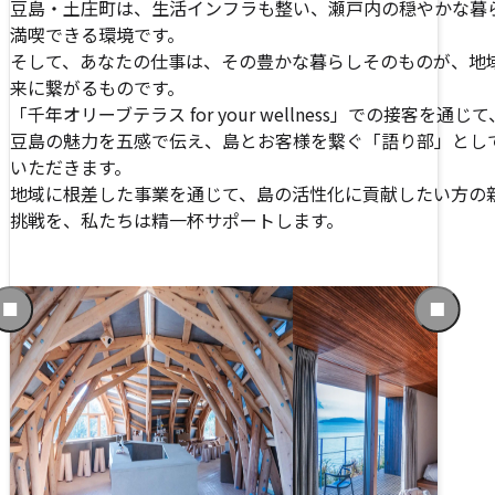
豆島・土庄町は、生活インフラも整い、瀬戸内の穏やかな暮
満喫できる環境です。
そして、あなたの仕事は、その豊かな暮らしそのものが、地
来に繋がるものです。
「千年オリーブテラス for your wellness」での接客を通じ
豆島の魅力を五感で伝え、島とお客様を繋ぐ「語り部」とし
いただきます。
地域に根差した事業を通じて、島の活性化に貢献したい方の
挑戦を、私たちは精一杯サポートします。
前
次
の
の
ス
ス
ラ
ラ
イ
イ
ド
ド
に
に
移
移
動
動