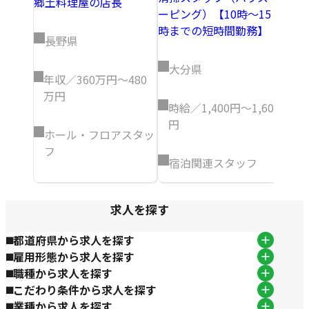
郷土料理屋の店長
静
ーピング）【10時～15
時までの短時間勤務】
長野県
年
万
大分県
年収／360万円～480
万円
宿
時給／1,400円～1,600
円
ホール・フロアスタッ
フ
宿泊関連スタッフ
求人を探す
都道府県から求人を探す
雇用形態から求人を探す
職種から求人を探す
こだわり条件から求人を探す
業種から求人を探す