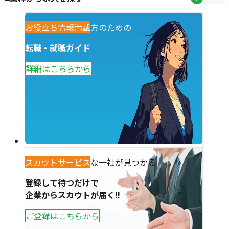
観光業で働きたい方のための
お役立ち情報満載
転職・就職ガイド
詳細はこちらから
あなただけの特別な一社が見つかる
スカウトサービス
登録して待つだけで
企業からスカウトが届く!!
ご登録はこちらから