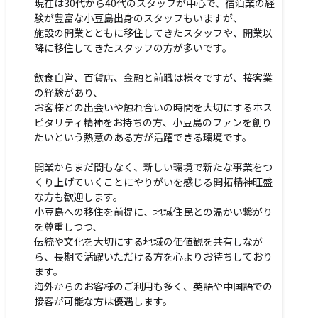
現在は30代から40代のスタッフが中心で、宿泊業の経
験が豊富な小豆島出身のスタッフもいますが、
施設の開業とともに移住してきたスタッフや、開業以
降に移住してきたスタッフの方が多いです。
飲食自営、百貨店、金融と前職は様々ですが、接客業
の経験があり、
お客様との出会いや触れ合いの時間を大切にするホス
ピタリティ精神をお持ちの方、小豆島のファンを創り
たいという熱意のある方が活躍できる環境です。
開業からまだ間もなく、新しい環境で新たな事業をつ
くり上げていくことにやりがいを感じる開拓精神旺盛
な方も歓迎します。
小豆島への移住を前提に、地域住民との温かい繋がり
を尊重しつつ、
伝統や文化を大切にする地域の価値観を共有しなが
ら、長期で活躍いただける方を心よりお待ちしており
ます。
海外からのお客様のご利用も多く、英語や中国語での
接客が可能な方は優遇します。