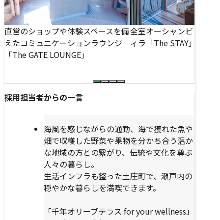
す
す
る
る
の
直営のショップや体験スペースを備
全室オーシャンビューの
価
えたコミュニケーションラウンジ
ィラ「The STAY」
「The GATE LOUNGE」
採用担当者からの一言
海風を感じながらの通勤、海で獲れた魚や
畑で収穫した野菜や果物を分かち合う温か
な地域の方との繋がり、伝統や文化を尊ぶ
人々の暮らし。
生活インフラも整った土庄町で、瀬戸内の
穏やかな暮らしを満喫できます。
「千年オリーブテラス for your wellness」