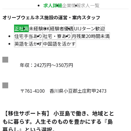
求人詳細
企業情報
求人一覧
オリーブウェルネス施設の運営・案内スタッフ
正社員
未経験OK
経験者優遇
UIJターン歓迎
住宅手当あり
社宅・寮あり
月残業20時間未満
英語を活かす
中国語を活かす
給
年収：242万円～350万円
与
住
〒761-4100 香川県小豆郡土庄町甲2473
所
【移住サポート有】 小豆島で働き、地域とと
もに暮らす。人生そのものを豊かにする『島
暮らし』という選択。