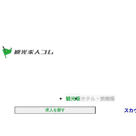
ツ
ま
ま
で
で
ジ
ジ
ャ
ャ
ン
ン
プ
プ
観光版
ホテル・旅館版
スカ
求人を探す