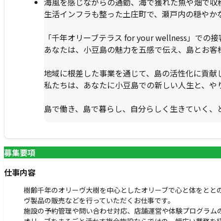
海風を感じながらの通勤、海で獲れた魚や畑で収
生活インフラも整った土庄町で、瀬戸内の穏やか
「千年オリーブテラス for your wellne
あなたは、小豆島の魅力を五感で伝え、島とお客
地域に根差した事業を通じて、島の活性化に貢献
私たちは、あなたに小豆島での新しい人生と、や
島で働き、島で暮らし、自分らしく生きていく、
募集要項
仕事内容
樹齢千年のオリーヴ大樹を中心としたオリーブで心と体をととのえるウ
ヴ製品の販売などを行っていただくお仕事です。
施設の予約管理や問い合わせ対応、店舗運営や体験プログラム
オリーブをまるごと活かす複合施設ならではの、幅広い業務を