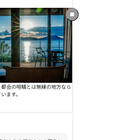
次
の
ス
ラ
イ
ド
に
移
動
す
る
、都会の喧騒とは無縁の地方なら
「飾らない上質さ」と「オリ
ています。
いう独自性の高い価値を実現