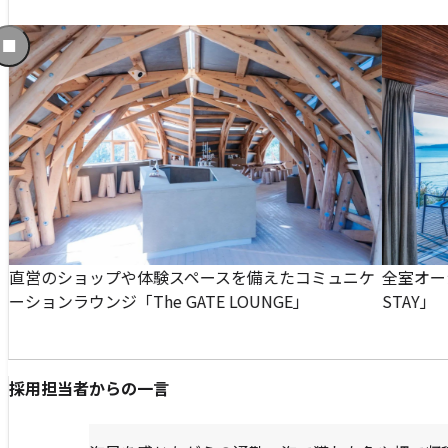
前
の
ス
ラ
イ
ド
に
移
動
す
る
と
直営のショップや体験スペースを備えたコミュニケ
全室オー
ーションラウンジ「The GATE LOUNGE」
STAY」
採用担当者からの一言