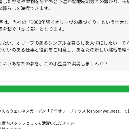
穫した野菜や果物を分かち合う温かな地域の方との繋がり、伝
な暮らしを満喫できます。
ss」での接客は、当社の「1000年続くオリーヴの森づくり」という
様を繋ぐ「語り部」となります。
したい、オリーブのあるシンプルな暮らしを大切にしたい―そ
りがいのある仕事と役割をご用意し、あなたの新しい挑戦を精
というあなたの夢を、この小豆島で実現しませんか？
ェルネスガーデン「千年オリーブテラス for your wellness
の案内スタッフとしても活躍いただきます。
経験できます。