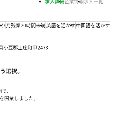
求人詳細
企業情報
求人一覧
あり
月残業20時間未満
英語を活かす
中国語を活かす
川県小豆郡土庄町甲2473
いう選択。
地で、
ss」を開業しました。
。