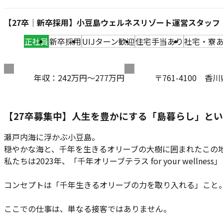
【27卒｜新卒採用】小豆島ウェルネスリゾート運営スタッフ
正社員
新卒採用
UIJターン歓迎
住宅手当あり
社宅・寮
給
住
年収：242万円～277万円
〒761-4100 香
与
所
【27卒募集中】人生を豊かにする「島暮らし」と
瀬戸内海に浮かぶ小豆島。
穏やかな海と、千年を生きるオリーブの大樹に囲まれたこの
私たちは2023年、「千年オリーブテラス for your wellne
コンセプトは「千年生きるオリーブの力を取り入れる」こと
ここでの仕事は、単なる接客ではありません。