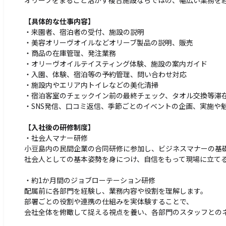
【具体的な仕事内容】
・来園者、宿泊者の受付、施設の説明
・美容オリーヴオイルなどオリーブ製品の説明、販売
・商品の在庫管理、発注業務
・オリーヴオイルテイスティング体験、施設の案内ガイド
・入園、体験、宿泊等の予約管理、問い合わせ対応
・施設内やエリア内トイレなどの美化清掃
・宿泊客室のチェックイン前の最終チェック、タオル交換等滞
・SNS発信、口コミ返信、季節ごとのイベントの企画、実施や
【入社後の研修制度】
・社会人マナー研修
小豆島内の民間企業の合同研修に参加し、ビジネスマナーの基
社会人としての基本姿勢を身につけ、自信をもって現場に立て
・約1か月間のジョブローテーション研修
配属前に各部門を経験し、業務内容や役割を理解します。
部署ごとの役割や連携の仕組みを実体験することで、
会社全体を俯瞰して捉える視点を養い、各部門のスタッフとの